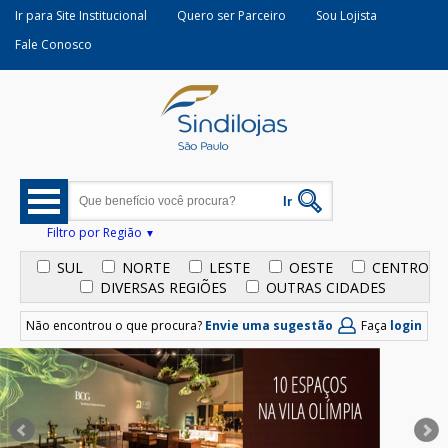
Ir para Site Institucional
Quero ser Parceiro
Sou Lojista
Fale Conosco
Filtro por Região
SUL
NORTE
LESTE
OESTE
CENTRO
DIVERSAS REGIÕES
OUTRAS CIDADES
Não encontrou o que procura?
Envie uma sugestão
Faça
login