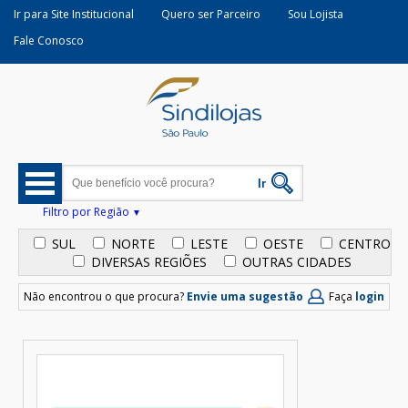
Ir para Site Institucional
Quero ser Parceiro
Sou Lojista
Fale Conosco
Filtro por Região
SUL
NORTE
LESTE
OESTE
CENTRO
DIVERSAS REGIÕES
OUTRAS CIDADES
Não encontrou o que procura?
Envie uma sugestão
Faça
login