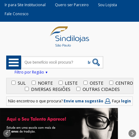
Ir para Site Institucional
Quero ser Parceiro
Sou Lojista
Fale Conosco
Filtro por Região
SUL
NORTE
LESTE
OESTE
CENTRO
DIVERSAS REGIÕES
OUTRAS CIDADES
Não encontrou o que procura?
Envie uma sugestão
Faça
login